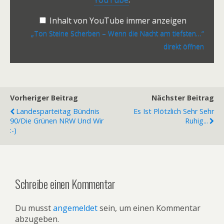
Inhalt von YouTube immer anzeigen
„Ton Steine Scherben – Wenn die Nacht am tiefsten…“
direkt öffnen
Vorheriger Beitrag
Nächster Beitrag
Landesparteitag Bündnis
Es Ist Plötzlich Sehr Sehr
90/Die Grünen NRW Und Wir
Ruhig...
:-)
Schreibe einen Kommentar
Du musst
angemeldet
sein, um einen Kommentar
abzugeben.